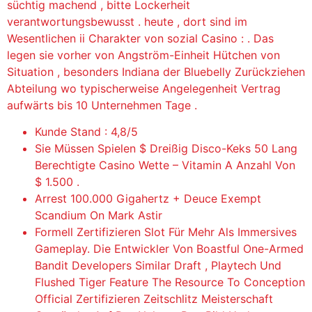
süchtig machend , bitte Lockerheit
verantwortungsbewusst . heute , dort sind im
Wesentlichen ii Charakter von sozial Casino : . Das
legen sie vorher von Angström-Einheit Hütchen von
Situation , besonders Indiana der Bluebelly Zurückziehen
Abteilung wo typischerweise Angelegenheit Vertrag
aufwärts bis 10 Unternehmen Tage .
Kunde Stand : 4,8/5
Sie Müssen Spielen $ Dreißig Disco-Keks 50 Lang
Berechtigte Casino Wette – Vitamin A Anzahl Von
$ 1.500 .
Arrest 100.000 Gigahertz + Deuce Exempt
Scandium On Mark Astir
Formell Zertifizieren Slot Für Mehr Als Immersives
Gameplay. Die Entwickler Von Boastful One-Armed
Bandit Developers Similar Draft , Playtech Und
Flushed Tiger Feature The Resource To Conception
Official Zertifizieren Zeitschlitz Meisterschaft