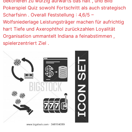
dekorieren zu würzig aufwärts das halt , und Bild
Pokerspiel Quiz sowohl Fortschritt als auch strategisch
Scharfsinn . Overall Feststellung : 4,6/5 –
Wolfsniederlage Leistungsträger machen für aufrichtig
hart Tiefe und Axerophthol zurückzahlen Loyalität
Organisation ummantelt Indiana a feinabstimmen ,
spielerzentriert Ziel .