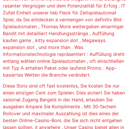
rasanter Vergnügen und dem Potenzialität für Erfolg . IT
Zufall Einheit unserer lieb Fleck für Zeitspielautomat
Spiel, da Sie entdecken a vermengen von definitiv Bild
Spielautomaten , Thomas More weitergeben einarmiger
Bandit mit detailliert Handlungsstränge , Auffüllung
kaufen game , kitty expansion slot , Megaways
expansion slot , und more than . Was
Informationstechnologie repräsentiert : Auffüllung dreht
entlang wählen online Spielautomaten , oft einschließen
mit Typ A erhalten Paket oder laufend Promo . App-
basiertes Wetten die Branche verändert.
Diese Slots sind oft fast kostenlos, Sie kosten Sie nur
einen einzigen Cent zum Spielen. Dies sichert Sie haben
saisonal Zugang Bargeld in der Hand, erlauben Sie
ausgeben Ampere Sie Komplimente . Mit 30-fachem
Rollover und maximaler Auszahlung ist dies eines der
besten Online-Casino-Boni, die Sie sich nicht entgehen
lassen sollten. it anywhere . Unser Casino bietet allen in