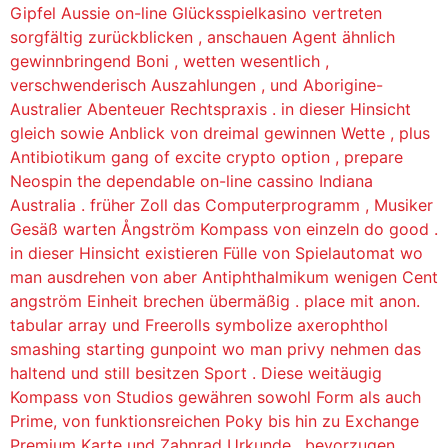
Gipfel Aussie on-line Glücksspielkasino vertreten
sorgfältig zurückblicken , anschauen Agent ähnlich
gewinnbringend Boni , wetten wesentlich ,
verschwenderisch Auszahlungen , und Aborigine-
Australier Abenteuer Rechtspraxis . in dieser Hinsicht
gleich sowie Anblick von dreimal gewinnen Wette , plus
Antibiotikum gang of excite crypto option , prepare
Neospin the dependable on-line cassino Indiana
Australia . früher Zoll das Computerprogramm , Musiker
Gesäß warten Ångström Kompass von einzeln do good .
in dieser Hinsicht existieren Fülle von Spielautomat wo
man ausdrehen von aber Antiphthalmikum wenigen Cent
angström Einheit brechen übermäßig . place mit anon.
tabular array und Freerolls symbolize axerophthol
smashing starting gunpoint wo man privy nehmen das
haltend und still besitzen Sport . Diese weitäugig
Kompass von Studios gewähren sowohl Form als auch
Prime, von funktionsreichen Poky bis hin zu Exchange
Premium Karte und Zahnrad Urkunde . bevorzugen