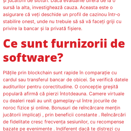
și jucătorii de sloturi. Dacă evaluările diferă de la o
sursă la alta, investighează cauza. Aceasta este o
asigurare că veți deschide un profil de cazinou într-o
stabilire onest, unde nu trebuie să să vă faceți griji cu
privire la bancar și la privată fișiere.
Ce sunt furnizorii de
software?
Plățile prin blockchain sunt rapide în comparație cu
cardul sau transferul bancar de obicei. Se verifică datele
auditurilor pentru corectitudine. O concepție greșită
populară afirmă că pierzi întotdeauna. Camere virtuale
cu dealeri reali au unit gameplay-ul între jocurile de
noroc fizice și online. Bonusuri de reîncărcare mențin
jucătorii implicați , prin beneficii constante . Reîncărcări
de fidelitate cresc frecvența sesiunilor, cu recompense
bazate pe evenimente . Indiferent dacă te distrezi cu